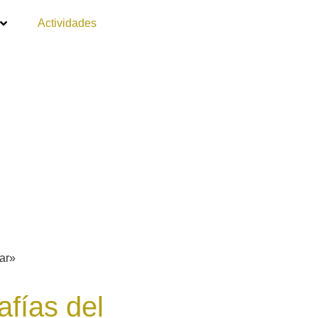
Actividades
ar»
fías del