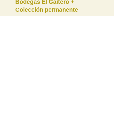
Bodegas El Gaitero +
Colección permanente
Consulta toda la información sobre las
visitas en la web de sidraelgaitero.com
Rellena el siguiente formulario para solicitar
una visita:
Nombre
Email