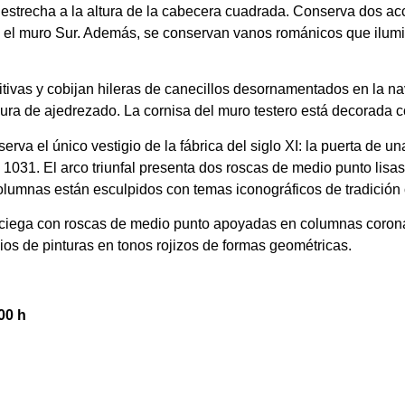
e estrecha a la altura de la cabecera cuadrada. Conserva dos a
n el muro Sur. Además, se conservan vanos románicos que ilumi
itivas y cobijan hileras de canecillos desornamentados en la na
ura de ajedrezado. La cornisa del muro testero está decorada
erva el único vestigio de la fábrica del siglo XI: la puerta de u
 1031. El arco triunfal presenta dos roscas de medio punto lisas
lumnas están esculpidos con temas iconográficos de tradición c
 ciega con roscas de medio punto apoyadas en columnas corona
ios de pinturas en tonos rojizos de formas geométricas.
00 h