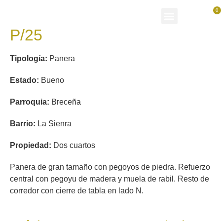
0
P/25
Tipología:
Panera
Colección permanente El Gaitero
Cultura Sidrera Asturiana
Estado:
Bueno
Parroquia:
Breceña
Barrio:
La Sienra
Propiedad:
Dos cuartos
Panera de gran tamaño con pegoyos de piedra. Refuerzo
central con pegoyu de madera y muela de rabil. Resto de
corredor con cierre de tabla en lado N.