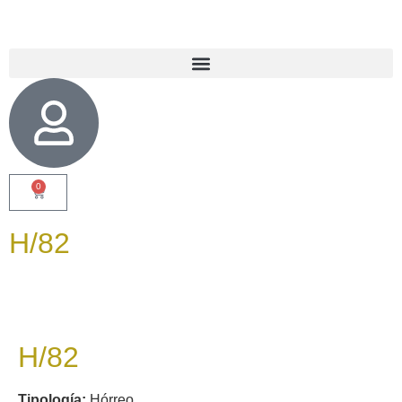
0
H/82
H/82
Tipología:
Hórreo