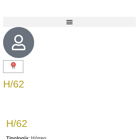
0
H/62
H/62
Tipología:
Hórreo