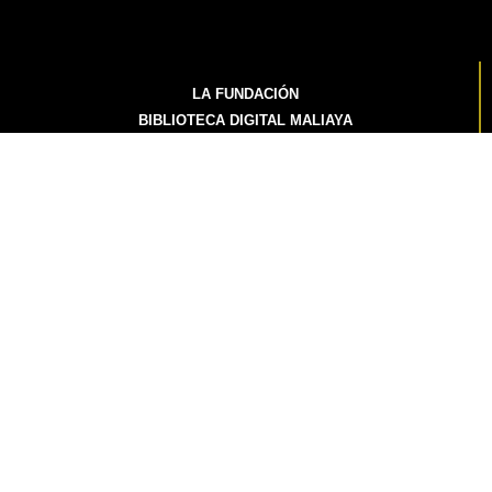
LA FUNDACIÓN
BIBLIOTECA DIGITAL MALIAYA
ACTIVIDADES
HÓRREOS Y PANERAS
FONDO ZALDÍVAR
COLECCIÓN PERMANENTE EL GAITERO
PRERROMÁNICO Y ROMÁNICO
PRERROMÁNICO
ROMÁNICO
CONTACTO
TIENDA