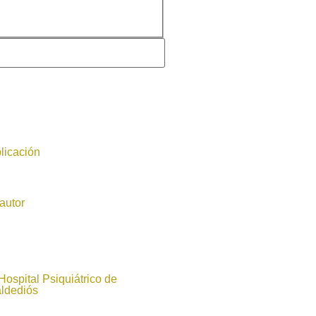
licación
autor
 Hospital Psiquiátrico de
aldediós