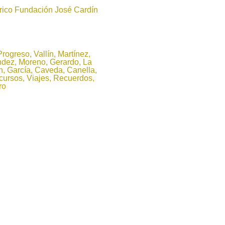
órico Fundación José Cardín
Progreso, Vallín, Martínez,
ndez, Moreno, Gerardo, La
n, García, Caveda, Canella,
scursos, Viajes, Recuerdos,
ro