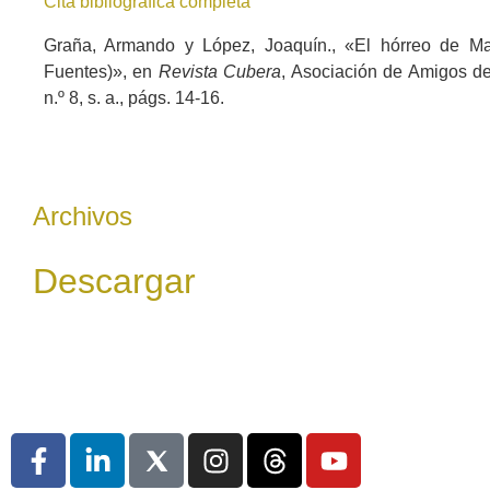
Cita bibliográfica completa
Graña, Armando y López, Joaquín., «El hórreo de Ma
Fuentes)», en
Revista Cubera
, Asociación de Amigos del
n.º 8, s. a., págs. 14-16.
Archivos
Descargar