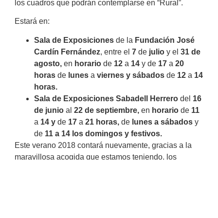
los cuadros que podrán contemplarse en “Rural”.
Estará en:
Sala de Exposiciones
de la
Fundación José
Cardín Fernández
, entre el
7
de
julio
y el
31 de
agosto,
en
horario
de
12
a
14
y de
17
a
20
horas
de
lunes
a
viernes y sábados
de
12
a
14
horas.
Sala de Exposiciones Sabadell Herrero
del
16
de junio
al
22 de septiembre,
en
horario
de
11
a
14 y
de
17
a
21 horas,
de
lunes a sábados
y
de
11 a 14 los domingos y festivos.
Este verano 2018 contará nuevamente, gracias a la
maravillosa acogida que estamos teniendo, los
sábados
de
julio
con el
Bus Etnográfico
, donde nos
acercaremos al mundo de los Hórreos y Paneras;
descubriremos el llamado estilo Villaviciosa y
conoceremos el conjunto de Sietes, así como la Casa l
´Horru. La entrada tiene un precio de
8 €
para
adultos